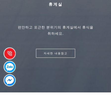
휴
게
실
음
식
과
엔
터
테
인
먼
트
편안하고 포근한 분위기의 휴게실에서 휴식을
맛있고 풍부한 맛의 음식으로 미각을 자극하며
취하세요.
자연과 아름다운 경치를 즐겨보세요.
자세한 내용참고
자세한 내용참고
Arrival date
Departure date