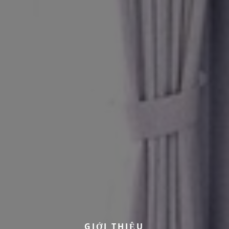
G
I
Ớ
I
T
H
I
Ệ
U